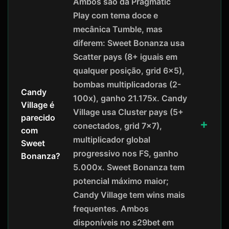
Ambos são da Pragmatic
Play com tema doce e
mecânica Tumble, mas
diferem: Sweet Bonanza usa
Scatter pays (8+ iguais em
qualquer posição, grid 6x5),
bombas multiplicadoras (2-
Candy
100x), ganho 21.175x. Candy
Village é
Village usa Cluster pays (5+
parecido
conectados, grid 7x7),
com
multiplicador global
Sweet
progressivo nos FS, ganho
Bonanza?
5.000x. Sweet Bonanza tem
potencial máximo maior;
Candy Village tem wins mais
frequentes. Ambos
disponíveis no s29bet em