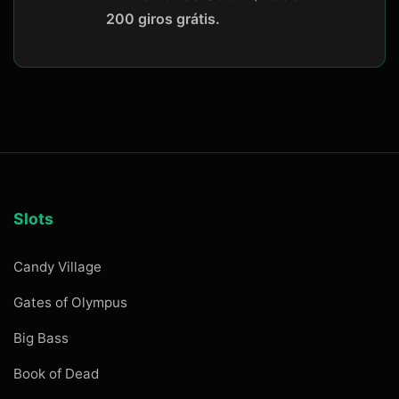
200 giros grátis.
Slots
Candy Village
Gates of Olympus
Big Bass
Book of Dead