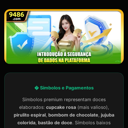
� Símbolos e Pagamentos
Símbolos premium representam doces
elaborados:
cupcake rosa
(mais valioso),
pirulito espiral
,
bombom de chocolate
,
jujuba
colorida
,
bastão de doce
. Símbolos baixos