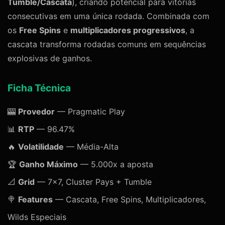
Tumble/Cascata
), criando potencial para vitórias
consecutivas em uma única rodada. Combinada com
os
Free Spins
e
multiplicadores progressivos
, a
cascata transforma rodadas comuns em sequências
explosivas de ganhos.
Ficha Técnica
🎰
Provedor
— Pragmatic Play
📊
RTP
— 96.47%
🔥
Volatilidade
— Média-Alta
🏆
Ganho Máximo
— 5.000x a aposta
📐
Grid
— 7x7, Cluster Pays + Tumble
🍭
Features
— Cascata, Free Spins, Multiplicadores,
Wilds Especiais