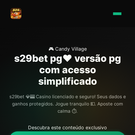
🎮 Candy Village
s29bet pg❤️ versão pg
com acesso
simplificado
s29bet 💎🎰 Casino licenciado e seguro! Seus dados e
ganhos protegidos. Jogue tranquilo 💵. Aposte com
calma ⏱️.
Descubra este conteúdo exclusivo