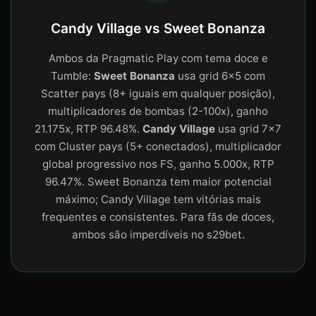
Candy Village vs Sweet Bonanza
Ambos da Pragmatic Play com tema doce e
Tumble:
Sweet Bonanza
usa grid 6x5 com
Scatter pays (8+ iguais em qualquer posição),
multiplicadores de bombas (2-100x), ganho
21.175x, RTP 96.48%.
Candy Village
usa grid 7x7
com Cluster pays (5+ conectados), multiplicador
global progressivo nos FS, ganho 5.000x, RTP
96.47%. Sweet Bonanza tem maior potencial
máximo; Candy Village tem vitórias mais
frequentes e consistentes. Para fãs de doces,
ambos são imperdíveis no s29bet.