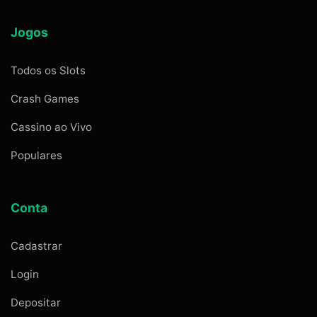
Jogos
Todos os Slots
Crash Games
Cassino ao Vivo
Populares
Conta
Cadastrar
Login
Depositar