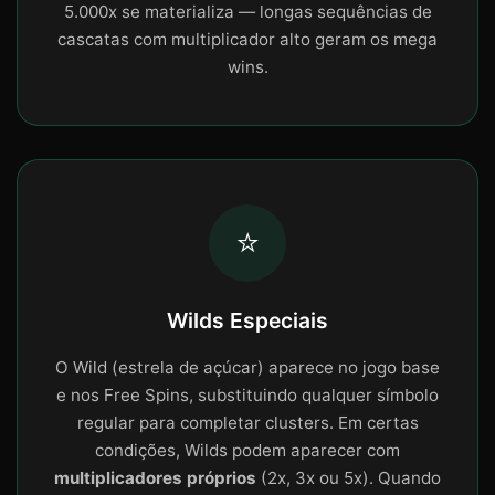
5.000x se materializa — longas sequências de
cascatas com multiplicador alto geram os mega
wins.
⭐
Wilds Especiais
O Wild (estrela de açúcar) aparece no jogo base
e nos Free Spins, substituindo qualquer símbolo
regular para completar clusters. Em certas
condições, Wilds podem aparecer com
multiplicadores próprios
(2x, 3x ou 5x). Quando