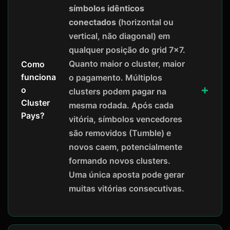
símbolos idênticos
conectados
(horizontal ou
vertical, não diagonal) em
qualquer posição do grid 7x7.
Quanto maior o cluster, maior
Como
funciona
o pagamento. Múltiplos
o
clusters podem pagar na
Cluster
mesma rodada. Após cada
Pays?
vitória, símbolos vencedores
são removidos (Tumble) e
novos caem, potencialmente
formando novos clusters.
Uma única aposta pode gerar
muitas vitórias consecutivas.