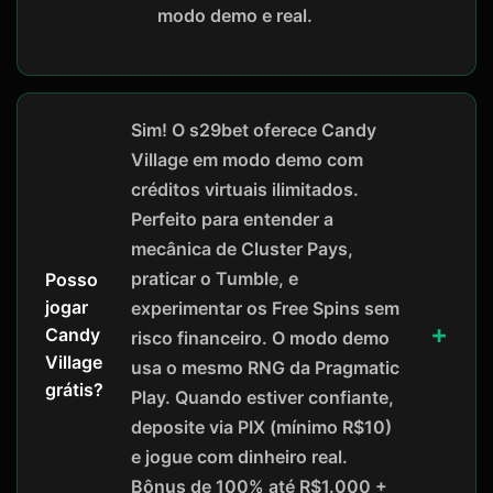
modo demo e real.
Sim! O s29bet oferece Candy
Village em modo demo com
créditos virtuais ilimitados.
Perfeito para entender a
mecânica de Cluster Pays,
praticar o Tumble, e
Posso
jogar
experimentar os Free Spins sem
Candy
risco financeiro. O modo demo
Village
usa o mesmo RNG da Pragmatic
grátis?
Play. Quando estiver confiante,
deposite via PIX (mínimo R$10)
e jogue com dinheiro real.
Bônus de 100% até R$1.000 +