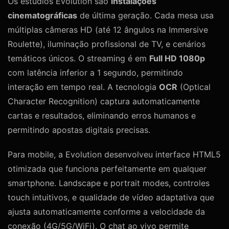
Os estúdios Evolution são
instalações
cinematográficas
de última geração. Cada mesa usa
múltiplas câmeras HD (até 12 ângulos na Immersive
Roulette), iluminação profissional de TV, e cenários
temáticos únicos. O streaming é em
Full HD 1080p
com latência inferior a 1 segundo, permitindo
interação em tempo real. A tecnologia
OCR
(Optical
Character Recognition) captura automaticamente
cartas e resultados, eliminando erros humanos e
permitindo apostas digitais precisas.
Para mobile, a Evolution desenvolveu interface HTML5
otimizada que funciona perfeitamente em qualquer
smartphone. Landscape e portrait modes, controles
touch intuitivos, e qualidade de vídeo adaptativa que
ajusta automaticamente conforme a velocidade da
conexão (4G/5G/WiFi). O chat ao vivo permite