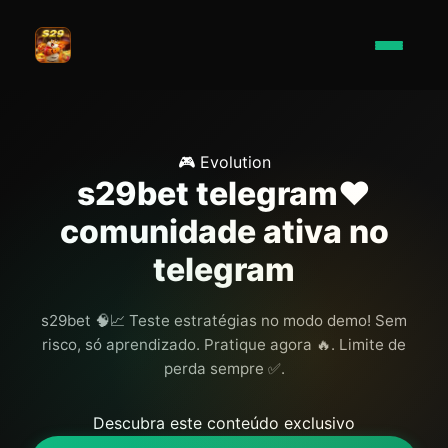
🎮 Evolution
s29bet telegram❤️
comunidade ativa no
telegram
s29bet 🧠📈 Teste estratégias no modo demo! Sem
risco, só aprendizado. Pratique agora 🔥. Limite de
perda sempre ✅.
Descubra este conteúdo exclusivo