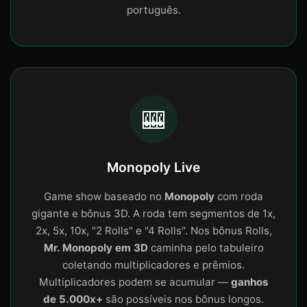
português.
🎰
Monopoly Live
Game show baseado no
Monopoly
com roda
gigante e bônus 3D. A roda tem segmentos de 1x,
2x, 5x, 10x, "2 Rolls" e "4 Rolls". Nos bônus Rolls,
Mr. Monopoly em 3D
caminha pelo tabuleiro
coletando multiplicadores e prêmios.
Multiplicadores podem se acumular —
ganhos
de 5.000x+
são possíveis nos bônus longos.