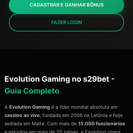
CADASTRAR E GANHAR BÔNUS
FAZER LOGIN
Evolution Gaming no s29bet -
Guia Completo
A
Evolution Gaming
é a líder mundial absoluta em
cassino ao vivo
, fundada em 2006 na Letônia e hoje
sediada em Malta. Com mais de
15.000 funcionários
e estúdios em mais de 20 países, a Evolution opera