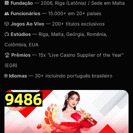
🏢
Fundação
— 2006, Riga (Letônia) / Sede em Malta
👥
Funcionários
— 15.000+ em 20+ países
🎲
Jogos Ao Vivo
— 200+ títulos exclusivos
📺
Estúdios
— Riga, Malta, Geórgia, Romênia,
Colômbia, EUA
🏆
Prêmios
— 15x "Live Casino Supplier of the Year"
(EGR)
🌐
Idiomas
— 30+ incluindo português brasileiro