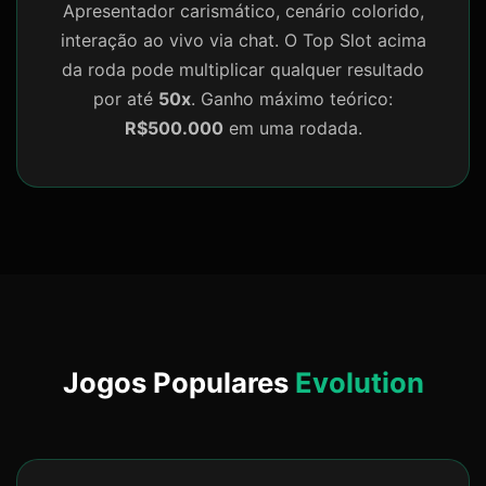
Apresentador carismático, cenário colorido,
interação ao vivo via chat. O Top Slot acima
da roda pode multiplicar qualquer resultado
por até
50x
. Ganho máximo teórico:
R$500.000
em uma rodada.
Jogos Populares
Evolution