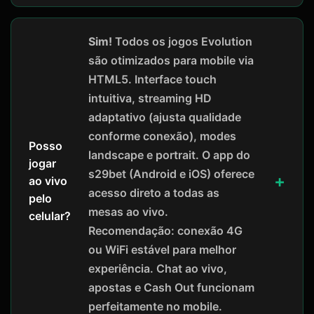
Sim!
Todos os jogos Evolution
são otimizados para mobile via
HTML5. Interface touch
intuitiva, streaming HD
adaptativo (ajusta qualidade
conforme conexão), modes
Posso
landscape e portrait. O app do
jogar
s29bet (Android e iOS) oferece
ao vivo
acesso direto a todas as
pelo
mesas ao vivo.
celular?
Recomendação: conexão 4G
ou WiFi estável para melhor
experiência. Chat ao vivo,
apostas e Cash Out funcionam
perfeitamente no mobile.