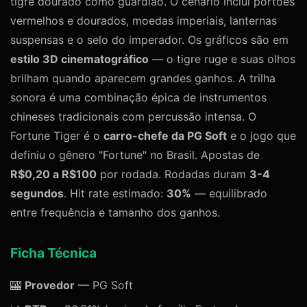
tigre dourado como guardião. O cenário inclui portões
vermelhos e dourados, moedas imperiais, lanternas
suspensas e o selo do imperador. Os gráficos são em
estilo 3D cinematográfico
— o tigre ruge e suas olhos
brilham quando aparecem grandes ganhos. A trilha
sonora é uma combinação épica de instrumentos
chineses tradicionais com percussão intensa. O
Fortune Tiger é o
carro-chefe da PG Soft
e o jogo que
definiu o gênero "Fortune" no Brasil. Apostas de
R$0,20 a R$100
por rodada. Rodadas duram
3-4
segundos
. Hit rate estimado:
30%
— equilibrado
entre frequência e tamanho dos ganhos.
Ficha Técnica
🎰
Provedor
— PG Soft