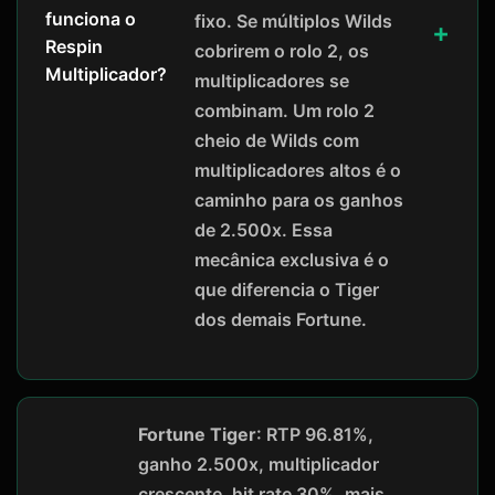
funciona o
fixo. Se múltiplos Wilds
Respin
cobrirem o rolo 2, os
Multiplicador?
multiplicadores se
combinam. Um rolo 2
cheio de Wilds com
multiplicadores altos é o
caminho para os ganhos
de 2.500x. Essa
mecânica exclusiva é o
que diferencia o Tiger
dos demais Fortune.
Fortune Tiger
: RTP 96.81%,
ganho 2.500x, multiplicador
crescente, hit rate 30%, mais