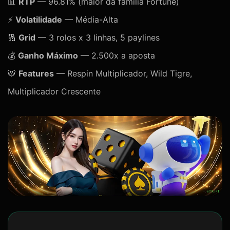
📊
RTP
— 96.81% (maior da família Fortune)
⚡
Volatilidade
— Média-Alta
🔢
Grid
— 3 rolos x 3 linhas, 5 paylines
💰
Ganho Máximo
— 2.500x a aposta
🐯
Features
— Respin Multiplicador, Wild Tigre,
Multiplicador Crescente