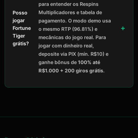
para entender os Respins
Multiplicadores e tabela de
Posso
jogar
pagamento. O modo demo usa
Fortune
o mesmo RTP (96.81%) e
Tiger
mecânicas do jogo real. Para
grátis?
jogar com dinheiro real,
deposite via PIX (mín. R$10) e
ganhe bônus de
100% até
R$1.000 + 200 giros grátis
.