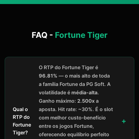
FAQ -
Fortune Tiger
O RTP do Fortune Tiger é
96.81%
— o mais alto de toda
a família Fortune da PG Soft. A
volatilidade é
média-alta
.
Ganho máximo:
2.500x
a
Qual o
aposta. Hit rate: ~30%. É o slot
RTP do
com melhor custo-benefício
Fortune
entre os jogos Fortune,
Tiger?
oferecendo equilíbrio perfeito