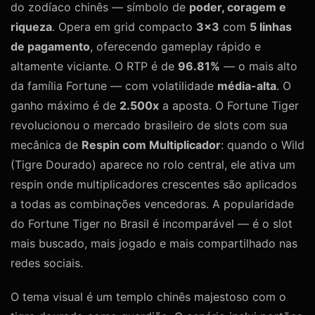
do zodíaco chinês — símbolo de
poder, coragem e
riqueza
. Opera em grid compacto
3x3
com
5 linhas
de pagamento
, oferecendo gameplay rápido e
altamente viciante. O RTP é de
96.81%
— o mais alto
da família Fortune — com volatilidade
média-alta
. O
ganho máximo é de
2.500x
a aposta. O Fortune Tiger
revolucionou o mercado brasileiro de slots com sua
mecânica de
Respin com Multiplicador
: quando o Wild
(Tigre Dourado) aparece no rolo central, ele ativa um
respin onde multiplicadores crescentes são aplicados
a todas as combinações vencedoras. A popularidade
do Fortune Tiger no Brasil é incomparável — é o slot
mais buscado, mais jogado e mais compartilhado nas
redes sociais.
O tema visual é um templo chinês majestoso com o