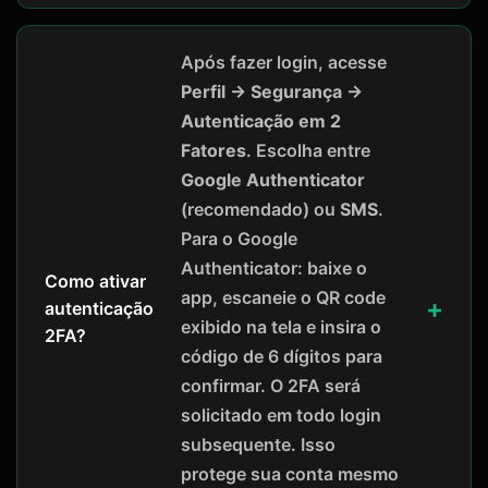
Após fazer login, acesse
Perfil → Segurança →
Autenticação em 2
Fatores
. Escolha entre
Google Authenticator
(recomendado) ou
SMS
.
Para o Google
Authenticator: baixe o
Como ativar
app, escaneie o QR code
autenticação
exibido na tela e insira o
2FA?
código de 6 dígitos para
confirmar. O 2FA será
solicitado em todo login
subsequente. Isso
protege sua conta mesmo