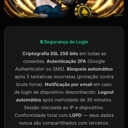
🔒 Segurança do Login
Criptografia SSL 256 bits
em todas as
conexões.
Autenticação 2FA
(Google
Authenticator ou SMS).
Bloqueio automático
após 5 tentativas incorretas (proteção contra
brute force).
Notificação por email
em caso
de login de dispositivo desconhecido.
Logout
automático
após inatividade de 30 minutos.
Sessão vinculada ao IP e dispositivo.
Conformidade total com
LGPD
— seus dados
nunca são compartilhados com terceiros.