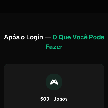
Após o Login —
O Que Você Pode
Fazer
🎮
500+ Jogos