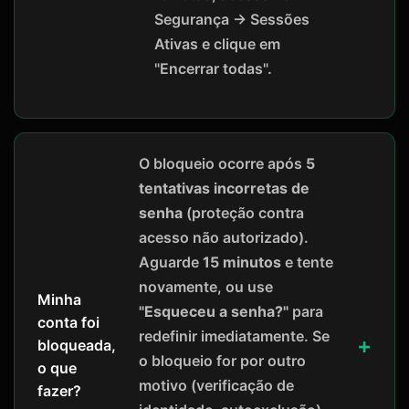
Segurança → Sessões
Ativas e clique em
"Encerrar todas".
O bloqueio ocorre após
5
tentativas incorretas de
senha
(proteção contra
acesso não autorizado).
Aguarde
15 minutos
e tente
novamente, ou use
Minha
"Esqueceu a senha?"
para
conta foi
redefinir imediatamente. Se
bloqueada,
o bloqueio for por outro
o que
motivo (verificação de
fazer?