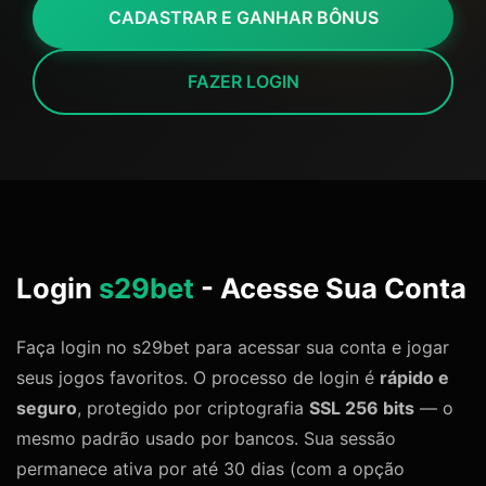
CADASTRAR E GANHAR BÔNUS
FAZER LOGIN
Login
s29bet
- Acesse Sua Conta
Faça login no s29bet para acessar sua conta e jogar
seus jogos favoritos. O processo de login é
rápido e
seguro
, protegido por criptografia
SSL 256 bits
— o
mesmo padrão usado por bancos. Sua sessão
permanece ativa por até 30 dias (com a opção