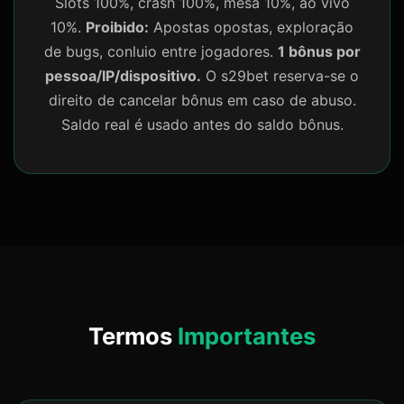
Slots 100%, crash 100%, mesa 10%, ao vivo
10%.
Proibido:
Apostas opostas, exploração
de bugs, conluio entre jogadores.
1 bônus por
pessoa/IP/dispositivo.
O s29bet reserva-se o
direito de cancelar bônus em caso de abuso.
Saldo real é usado antes do saldo bônus.
Termos
Importantes