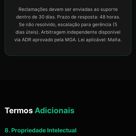
Reclamações devem ser enviadas ao suporte
dentro de 30 dias. Prazo de resposta: 48 horas.
Se não resolvido, escalação para gerência (5
dias úteis). Arbitragem independente disponível
via ADR aprovado pela MGA. Lei aplicável: Malta.
Termos
Adicionais
8. Propriedade Intelectual