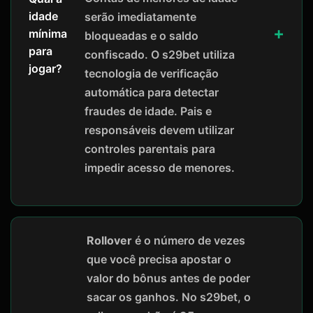
idade
serão imediatamente
mínima
bloqueadas e o saldo
para
confiscado. O s29bet utiliza
jogar?
tecnologia de verificação
automática para detectar
fraudes de idade. Pais e
responsáveis devem utilizar
controles parentais para
impedir acesso de menores.
Rollover
é o número de vezes
que você precisa apostar o
valor do bônus antes de poder
sacar os ganhos. No s29bet, o