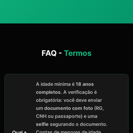
FAQ -
Termos
A idade mínima é
18 anos
completos
. A verificação é
obrigatória: você deve enviar
um
documento com foto
(RG,
CNH ou passaporte) e uma
selfie
segurando o documento.
Contas de menores de idade
Qual a