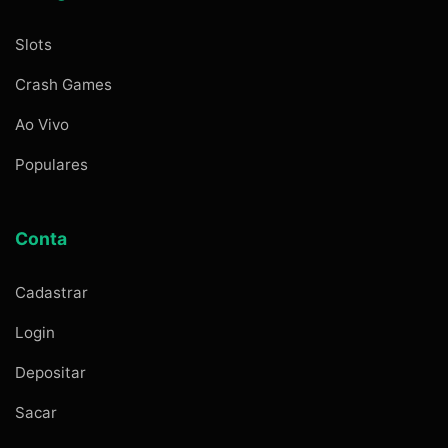
Slots
Crash Games
Ao Vivo
Populares
Conta
Cadastrar
Login
Depositar
Sacar